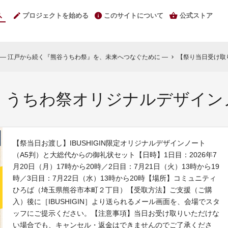
プロジェクトを始める
このサイトについて
公式ストア
― 江戸から続く『熊谷うちわ祭』を、未来へつなぐために ―
【祭り当日受け取
chevron_right
】うちわ祭オリジナルデザイン
【祭当日お渡し】IBUSHIGIN限定オリジナルデザインノート
（A5判）と大総代からの御礼状セット【日時】1日目：2026年7
月20日（月）17時から20時／2日目：7月21日（火）13時から19
時／3日目：7月22日（水）13時から20時【場所】コミュニティ
ひろば（埼玉県熊谷市本町２丁目）【受取方法】ご支援（ご購
入）後に［IBUSHIGIN］より送られるメール画面を、会場でスタ
ッフにご提示ください。【注意事項】当日お受け取りいただけな
い場合でも、キャンセル・返金はできませんのでご了承くださ