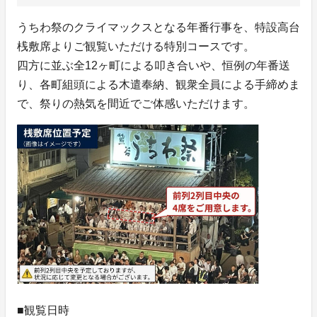
うちわ祭のクライマックスとなる年番行事を、特設高台
桟敷席よりご観覧いただける特別コースです。
四方に並ぶ全12ヶ町による叩き合いや、恒例の年番送
り、各町組頭による木遣奉納、観衆全員による手締めま
で、祭りの熱気を間近でご体感いただけます。
■観覧日時