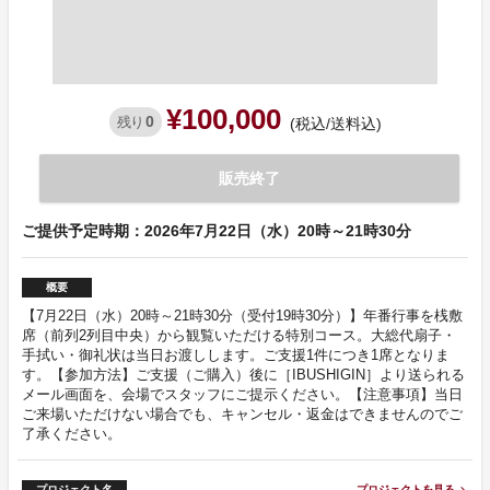
¥100,000
0
残り
(税込/送料込)
販売終了
ご提供予定時期：2026年7月22日（水）20時～21時30分
概要
【7月22日（水）20時～21時30分（受付19時30分）】年番行事を桟敷
席（前列2列目中央）から観覧いただける特別コース。大総代扇子・
手拭い・御礼状は当日お渡しします。ご支援1件につき1席となりま
す。【参加方法】ご支援（ご購入）後に［IBUSHIGIN］より送られる
メール画面を、会場でスタッフにご提示ください。【注意事項】当日
ご来場いただけない場合でも、キャンセル・返金はできませんのでご
了承ください。
プロジェクト名
プロジェクトを見る