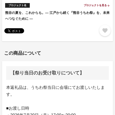
プロジェクト名
プロジェクトを見る
arrow_forward
熊谷の夏を、これからも。― 江戸から続く『熊谷うちわ祭』を、未来
へつなぐために ―
favorite
この商品について
【祭り当日のお受け取りについて】
本返礼品は、うちわ祭当日に会場にてお渡しいたしま
す。
■お渡し日時