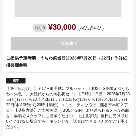
¥30,000
0
残り
(税込/送料込)
販売終了
ご提供予定時期：うちわ祭当日(2026年7月20日～22日）※詳細
概要欄参照
概要
【祭当日お渡し】全12ヶ町手拭いフルセット、IBUSHIGIN限定渋うち
わ（朱色）、大総代からの御礼状セット【日時】1日目：2026年7月20
日(月)17時から20時／2日目：7月21日(火)13時から19時／3日目：7月
22日(水)13時から20時【場所】コミュニティひろば（熊谷市本町２丁
目）【受取方法】ご支援後に［IBUSHIGIN］より送られるメール画面
を、会場でスタッフにご提示ください。【注意事項】当日お受け取り
いただけない場合でも、キャンセル・返金はできませんのでご了承く
ださい。