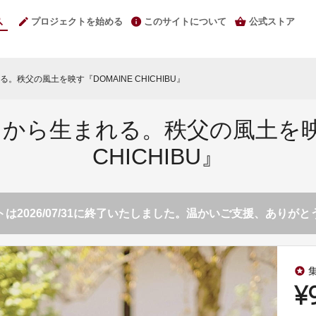
プロジェクトを始める
このサイトについて
公式ストア
秩父の風土を映す『DOMAINE CHICHIBU』
から生まれる。秩父の風土を映す
CHICHIBU』
は2026/07/31に終了いたしました。温かいご支援、ありが
stars
¥