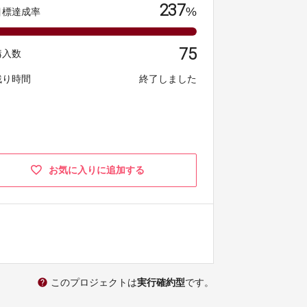
237
%
目標達成率
75
購入数
残り時間
終了しました
お気に入りに追加する
help
このプロジェクトは
実行確約型
です。