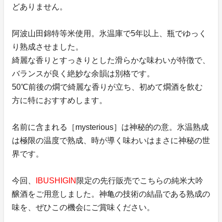
どありません。
阿波山田錦特等米使用。氷温庫で5年以上、瓶でゆっく
り熟成させました。
綺麗な香りとすっきりとした滑らかな味わいが特徴で、
バランスが良く絶妙な余韻は別格です。
50℃前後の燗で綺麗な香りが立ち、初めて燗酒を飲む
方に特におすすめします。
名前に含まれる［mysterious］は神秘的の意。氷温熟成
は極限の温度で熟成、時が導く味わいはまさに神秘の世
界です。
今回、
IBUSHIGIN
限定の先行販売でこちらの純米大吟
醸酒をご用意しました。神亀の技術の結晶である熟成の
味を、ぜひこの機会にご賞味ください。