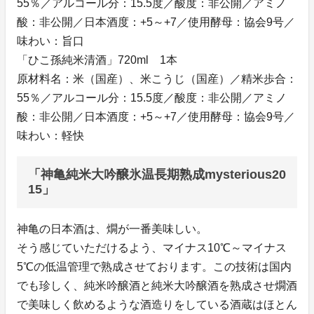
55％／アルコール分：15.5度／酸度：非公開／アミノ
酸：非公開／日本酒度：+5～+7／使用酵母：協会9号／
味わい：旨口
「ひこ孫純米清酒」720ml 1本
原材料名：米（国産）、米こうじ（国産）／精米歩合：
55％／アルコール分：15.5度／酸度：非公開／アミノ
酸：非公開／日本酒度：+5～+7／使用酵母：協会9号／
味わい：軽快
「神亀純米大吟醸氷温長期熟成mysterious20
15」
神亀の日本酒は、燗が一番美味しい。
そう感じていただけるよう、マイナス10℃～マイナス
5℃の低温管理で熟成させております。この技術は国内
でも珍しく、純米吟醸酒と純米大吟醸酒を熟成させ燗酒
で美味しく飲めるような酒造りをしている酒蔵はほとん