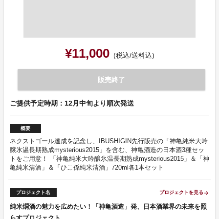
¥11,000
(税込/送料込)
販売終了
ご提供予定時期：12月中旬より順次発送
概要
ネクストゴール達成を記念し、IBUSHIGIN先行販売の「神亀純米大吟
醸氷温長期熟成mysterious2015」を含む、神亀酒造の日本酒3種セッ
トをご用意！ 「神亀純米大吟醸氷温長期熟成mysterious2015」＆「神
亀純米清酒」＆「ひこ孫純米清酒」720ml各1本セット
プロジェクト名
プロジェクトを見る
arrow_forward
純米燗酒の魅力を広めたい！「神亀酒造」発、日本酒業界の未来を照
らすプロジェクト