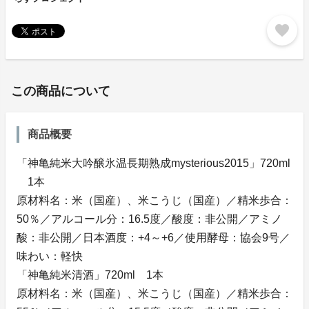
favorite
この商品について
商品概要
「神亀純米大吟醸氷温長期熟成mysterious2015」720ml
1本
原材料名：米（国産）、米こうじ（国産）／精米歩合：
50％／アルコール分：16.5度／酸度：非公開／アミノ
酸：非公開／日本酒度：+4～+6／使用酵母：協会9号／
味わい：軽快
「神亀純米清酒」720ml 1本
原材料名：米（国産）、米こうじ（国産）／精米歩合：