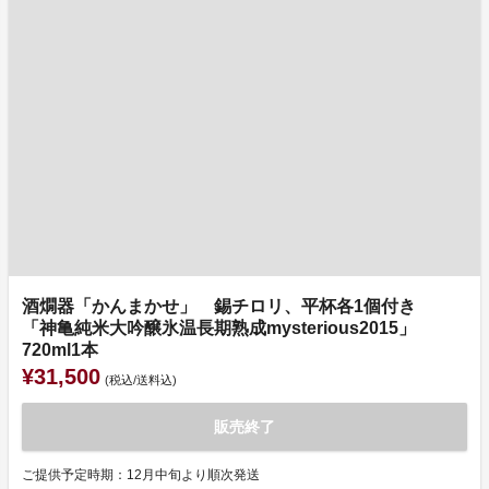
酒燗器「かんまかせ」 錫チロリ、平杯各1個付き
「神亀純米大吟醸氷温長期熟成mysterious2015」
720ml1本
¥31,500
(税込/送料込)
販売終了
ご提供予定時期：12月中旬より順次発送