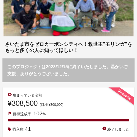
さいたま市をゼロカーボンシティへ！救世主”モリンガ”を
もっと多くの人に知ってほしい！
このプロジェクトは2023/12/15に終了いたしました。温かいご
支援、ありがとうございました。
Success
stars
集まっている金額
¥308,500
(目標 ¥300,000)
102
flag
目標達成率
%
41
watch_later
購入数
終了しました