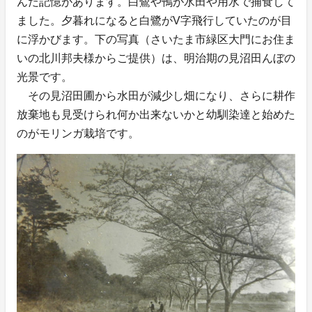
んだ記憶があります。白鷺や鴨が水田や用水で捕食して
ました。夕暮れになると白鷺がV字飛行していたのが目
に浮かびます。下の写真（さいたま市緑区大門にお住ま
いの北川邦夫様からご提供）は、明治期の見沼田んぼの
光景です。
その見沼田圃から水田が減少し畑になり、さらに耕作
放棄地も見受けられ何か出来ないかと幼馴染達と始めた
のがモリンガ栽培です。