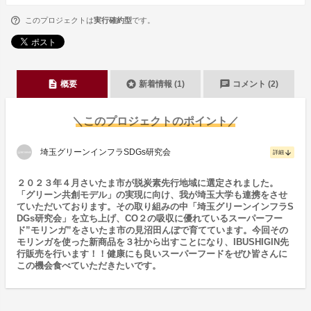
このプロジェクトは
実行確約型
です。
description
stars
chat
概要
新着情報 (1)
コメント (2)
＼このプロジェクトのポイント／
埼玉グリーンインフラSDGs研究会
arrow_downward
詳細
２０２３年４月さいたま市が脱炭素先行地域に選定されました。
「グリーン共創モデル」の実現に向け、我が埼玉大学も連携をさせ
ていただいております。その取り組みの中「埼玉グリーンインフラS
DGs研究会」を立ち上げ、CO２の吸収に優れているスーパーフー
ド”モリンガ”をさいたま市の見沼田んぼで育てています。今回その
モリンガを使った新商品を３社から出すことになり、IBUSHIGIN先
行販売を行います！！健康にも良いスーパーフードをぜひ皆さんに
この機会食べていただきたいです。