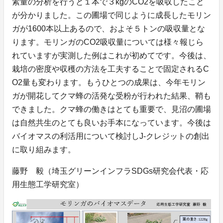
素量の分析を行うと１本で３kgのCO2を吸収したこと
が分かりました。この圃場で同じように成長したモリン
ガが1600本以上あるので、およそ５トンの吸収量とな
ります。モリンガのCO2吸収量については様々報じら
れていますが実測した例はこれが初めてです。今後は、
栽培の密度や収穫の方法を工夫することで固定されるC
O2量も変わります。もうひとつの成果は、今年モリン
ガが開花してクマ蜂の活発な受粉が行われた結果、鞘も
できました。クマ蜂の働きはとても重要で、見沼の圃場
は自然共生のとても良いお手本になっています。今後は
バイオマスの利活用について検討しJ-クレジットの創出
に取り組みます。
藤野 毅（埼玉グリーンインフラSDGs研究会代表・応
用生態工学研究室）