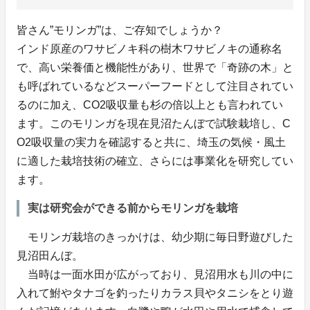
皆さん”モリンガ”は、ご存知でしょうか？
インド原産のワサビノキ科の樹木ワサビノキの通称名
で、高い栄養価と機能性があり、世界で「奇跡の木」と
も呼ばれているなどスーパーフードとして注目されてい
るのに加え、CO2吸収量も杉の倍以上とも言われてい
ます。このモリンガを現在見沼たんぼで試験栽培し、C
O2吸収量の実力を確認すると共に、埼玉の気候・風土
に適した栽培技術の確立、さらには事業化を研究してい
ます。
実は研究会ができる前からモリンガを栽培
モリンガ栽培のきっかけは、幼少期に毎日野遊びした
見沼田んぼ。
当時は一面水田が広がっており、見沼用水も川の中に
入れて鮒やタナゴを釣ったりカラス貝やタニシをとり遊