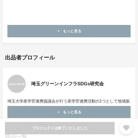
地球に優しく明るくらしやすい社会実現の輪を広げてい
きましょう！
本プロジェクトへのご協力ぜひ宜しくお願いいたしま
す！
もっと見る
add
出品者プロフィール
埼玉グリーンインフラSDGs研究会
埼玉大学産学官連携協議会が行う産学官連携活動の1つとして地域振
興策を研究しています。
もっと見る
add
favorite
プロジェクトは終了いたしました
商品一覧