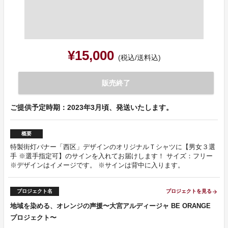
¥15,000
(税込/送料込)
販売終了
ご提供予定時期：2023年3月頃、発送いたします。
概要
特製街灯バナー「西区」デザインのオリジナルＴシャツに【男女３選
手 ※選手指定可】のサインを入れてお届けします！ サイズ：フリー
※デザインはイメージです。 ※サインは背中に入ります。
プロジェクト名
プロジェクトを見る
arrow_forward
地域を染める、オレンジの声援〜大宮アルディージャ BE ORANGE
プロジェクト〜