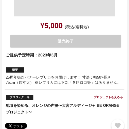
¥5,000
(税込/送料込)
販売終了
ご提供予定時期：2023年3月
概要
25周年街灯バナーレプリカをお届けします！ 寸法：幅50×長さ
75cm（原寸大） ※レプリカには下部「各区ロゴ等」はありません。
プロジェクト名
プロジェクトを見る
arrow_forward
地域を染める、オレンジの声援〜大宮アルディージャ BE ORANGE
プロジェクト〜
favorite