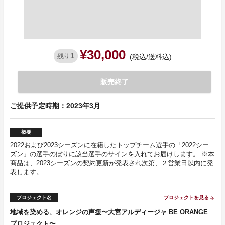
¥30,000
1
残り
(税込/送料込)
販売終了
ご提供予定時期：2023年3月
概要
2022および2023シーズンに在籍したトップチーム選手の「2022シー
ズン」の選手のぼりに該当選手のサインを入れてお届けします。 ※本
商品は、2023シーズンの契約更新が発表され次第、２営業日以内に発
表します。
プロジェクト名
プロジェクトを見る
arrow_forward
地域を染める、オレンジの声援〜大宮アルディージャ BE ORANGE
プロジェクト〜