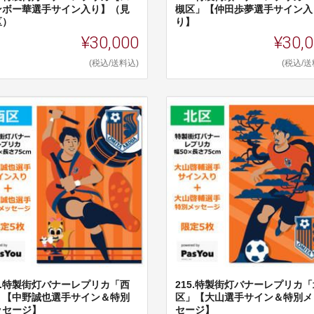
ンボー華選手サイン入り】（見
槻区」【仲田歩夢選手サイン入
区）
り】
¥30,000
¥30,
(税込/送料込)
(税込/送
14.特製街灯バナーレプリカ「西
215.特製街灯バナーレプリカ「
」【中野誠也選手サイン＆特別
区」【大山選手サイン＆特別メ
ッセージ】
セージ】