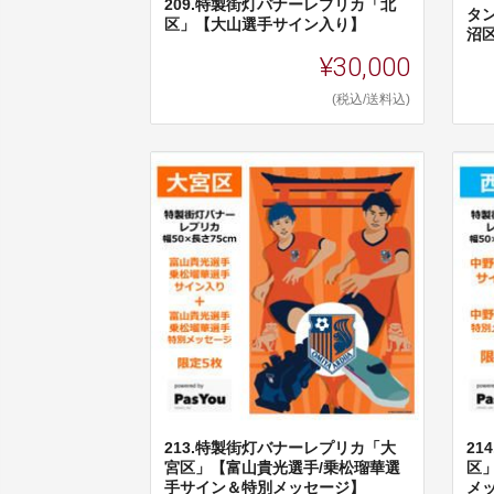
209.特製街灯バナーレプリカ「北
タ
区」【大山選手サイン入り】
沼
¥30,000
(税込/送料込)
213.特製街灯バナーレプリカ「大
2
宮区」【富山貴光選手/乗松瑠華選
区
手サイン＆特別メッセージ】
メ