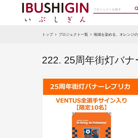
トップ
プロジェクト一覧
地域を染める、オレンジの声
chevron_right
chevron_right
222. 25周年街灯