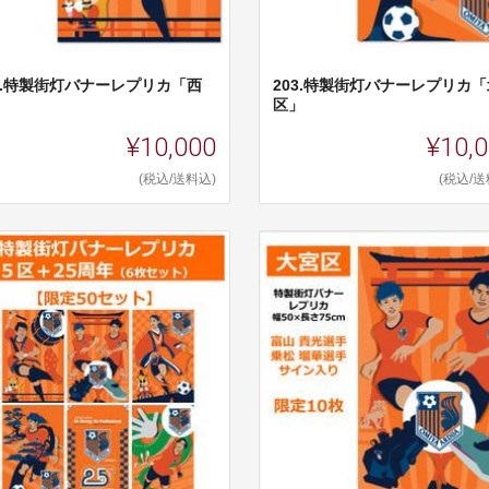
02.特製街灯バナーレプリカ「西
203.特製街灯バナーレプリカ「
」
区」
¥10,000
¥10,
(税込/送料込)
(税込/送