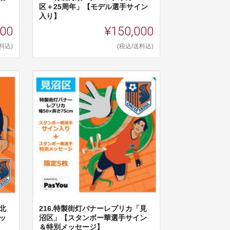
区＋25周年」【モデル選手サイン
入り】
000
¥150,000
料込)
(税込/送料込)
北
216.特製街灯バナーレプリカ「見
ッ
沼区」【スタンボー華選手サイン
＆特別メッセージ】