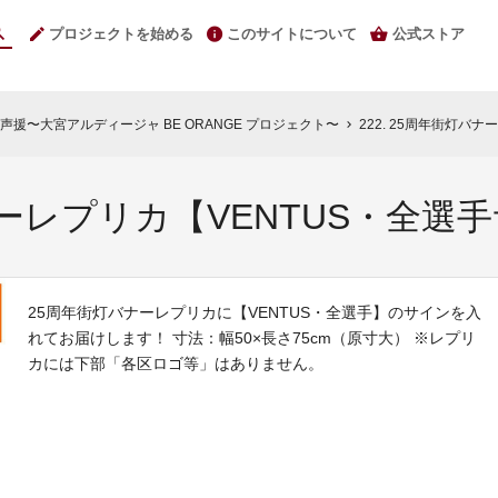
プロジェクトを始める
このサイトについて
公式ストア
援〜大宮アルディージャ BE ORANGE プロジェクト〜
222. 25周年街灯バ
chevron_right
バナーレプリカ【VENTUS・全
25周年街灯バナーレプリカに【VENTUS・全選手】のサインを入
れてお届けします！ 寸法：幅50×長さ75cm（原寸大） ※レプリ
カには下部「各区ロゴ等」はありません。