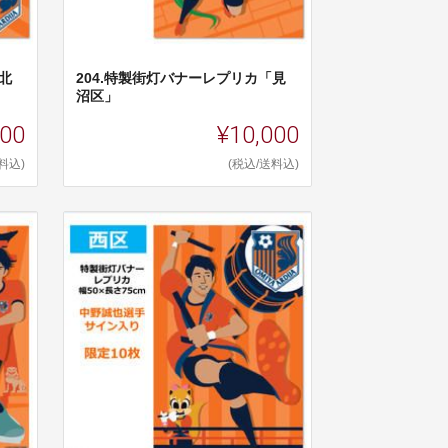
北
204.特製街灯バナーレプリカ「見
沼区」
000
¥10,000
料込)
(税込/送料込)