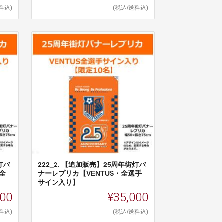
料込)
(税込/送料込)
灯バ
222_2. 【追加販売】25周年街灯バ
全
ナーレプリカ【VENTUS・全選手
サイン入り】
000
¥35,000
料込)
(税込/送料込)