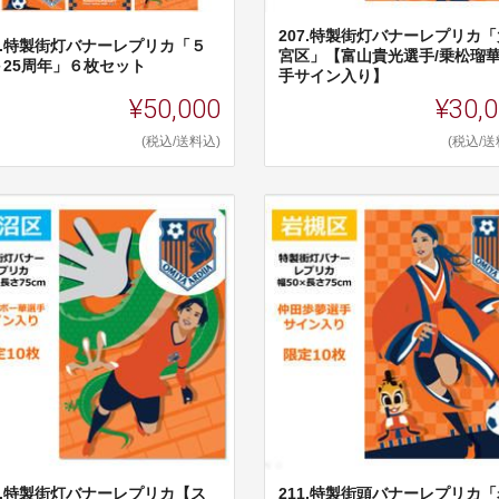
207.特製街灯バナーレプリカ「
06.特製街灯バナーレプリカ「５
宮区」【富山貴光選手/乗松瑠
＋25周年」６枚セット
手サイン入り】
¥50,000
¥30,
(税込/送料込)
(税込/送
10.特製街灯バナーレプリカ【ス
211.特製街頭バナーレプリカ「