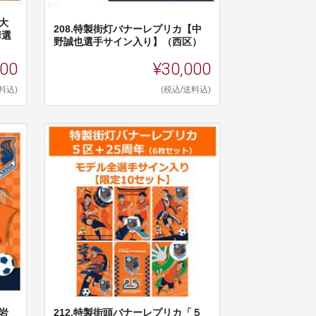
大
208.特製街灯バナーレプリカ【中
華選
野誠也選手サイン入り】（西区）
000
¥30,000
料込)
(税込/送料込)
岩
212.特製街頭バナーレプリカ「５