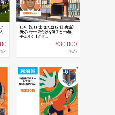
だけ
104.【2/11(土)または12(日)実施】
入
街灯バナー取付けを選手と一緒に
手伝おう【クラ...
000
¥30,000
料込)
(税込)