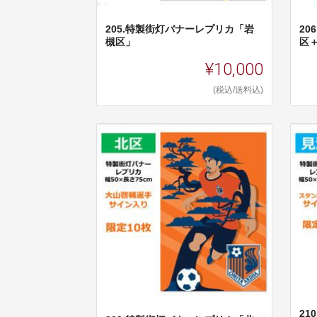
205.特製街灯バナーレプリカ「岩
2
槻区」
区
¥10,000
(税込/送料込)
2