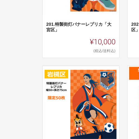
201.特製街灯バナーレプリカ「大
2
宮区」
区
¥10,000
(税込/送料込)