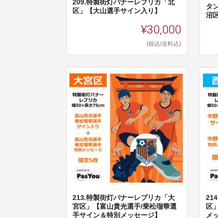
209.特製街灯バナーレプリカ「北
タ
区」【大山選手サイン入り】
沼
¥30,000
(税込/送料込)
213.特製街灯バナーレプリカ「大
2
宮区」【富山貴光選手/乗松瑠華選
区
手サイン＆特別メッセージ】
メ