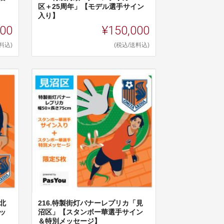
区＋25周年」【モデル選手サイン
入り】
000
¥150,000
料込)
(税込/送料込)
北
216.特製街灯バナーレプリカ「見
ッ
沼区」【スタンボー華選手サイン
＆特別メッセージ】