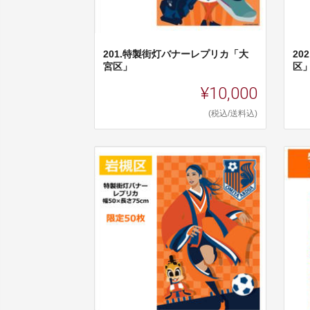
201.特製街灯バナーレプリカ「大
2
宮区」
区
¥10,000
(税込/送料込)