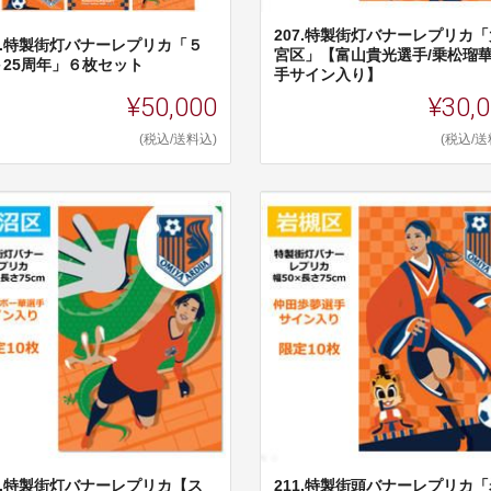
207.特製街灯バナーレプリカ「
06.特製街灯バナーレプリカ「５
宮区」【富山貴光選手/乗松瑠
＋25周年」６枚セット
手サイン入り】
¥50,000
¥30,
(税込/送料込)
(税込/送
10.特製街灯バナーレプリカ【ス
211.特製街頭バナーレプリカ「