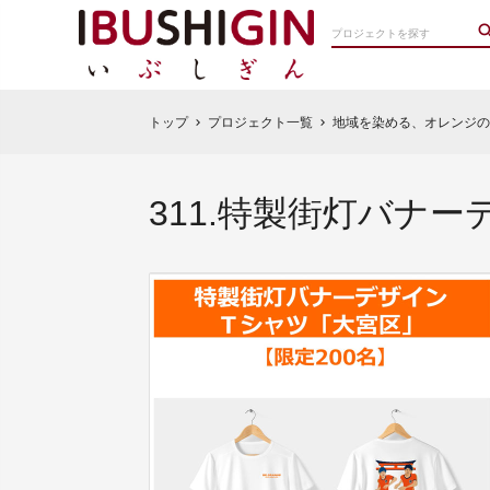
トップ
プロジェクト一覧
地域を染める、オレンジの声
chevron_right
chevron_right
311.特製街灯バナー