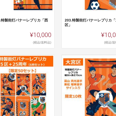
02.特製街灯バナーレプリカ「西
203.特製街灯バナーレプリカ「
」
区」
¥10,000
¥10,
(税込/送料込)
(税込/送