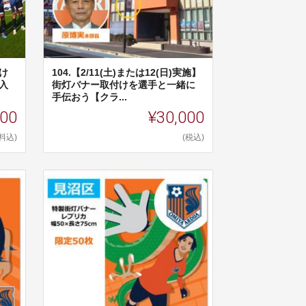
だけ
104.【2/11(土)または12(日)実施】
入
街灯バナー取付けを選手と一緒に
手伝おう【クラ...
000
¥30,000
料込)
(税込)