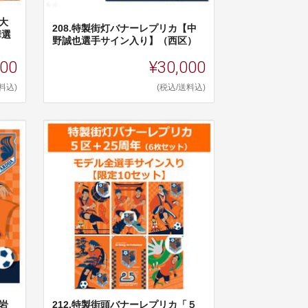
大
208.特製街灯バナーレプリカ【中
華選
野誠也選手サイン入り】（西区）
000
¥30,000
料込)
(税込/送料込)
岩
212.特製街頭バナーレプリカ「５