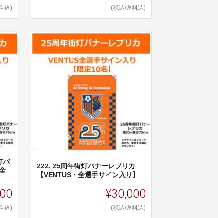
料込)
(税込/送料込)
灯バ
222. 25周年街灯バナーレプリカ
全
【VENTUS・全選手サイン入り】
000
¥30,000
料込)
(税込/送料込)