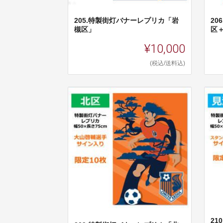
205.特製街灯バナーレプリカ「岩
2
槻区」
区
¥10,000
(税込/送料込)
2