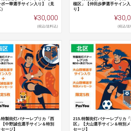
ンボー華選手サイン入り】（見
槻区」【仲田歩夢選手サイン入
区）
り】
¥30,000
¥30,
(税込/送料込)
(税込/送
14.特製街灯バナーレプリカ「西
215.特製街灯バナーレプリカ「
」【中野誠也選手サイン＆特別
区」【大山選手サイン＆特別メ
ッセージ】
セージ】