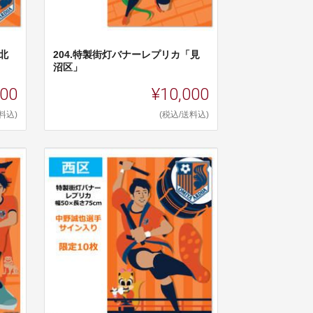
北
204.特製街灯バナーレプリカ「見
沼区」
000
¥10,000
料込)
(税込/送料込)