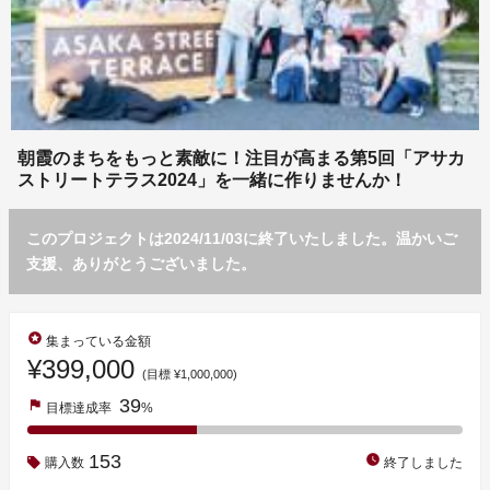
朝霞のまちをもっと素敵に！注目が高まる第5回「アサカ
ストリートテラス2024」を一緒に作りませんか！
このプロジェクトは2024/11/03に終了いたしました。温かいご
支援、ありがとうございました。
stars
集まっている金額
¥399,000
(目標 ¥1,000,000)
39
flag
目標達成率
%
153
watch_later
購入数
終了しました