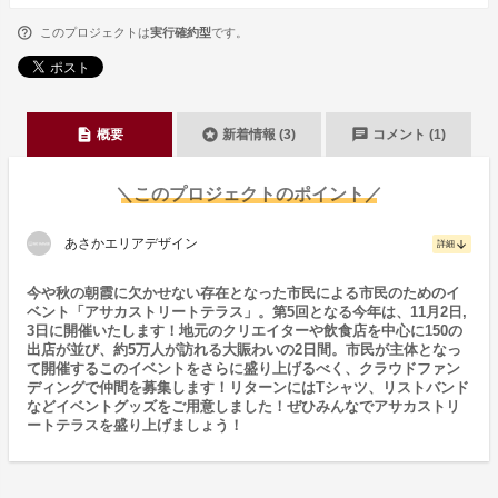
このプロジェクトは
実行確約型
です。
description
stars
chat
概要
新着情報 (3)
コメント (1)
＼このプロジェクトのポイント／
あさかエリアデザイン
arrow_downward
詳細
今や秋の朝霞に欠かせない存在となった市民による市民のためのイ
ベント「アサカストリートテラス」。第5回となる今年は、11月2日,
3日に開催いたします！地元のクリエイターや飲食店を中心に150の
出店が並び、約5万人が訪れる大賑わいの2日間。市民が主体となっ
て開催するこのイベントをさらに盛り上げるべく、クラウドファン
ディングで仲間を募集します！リターンにはTシャツ、リストバンド
などイベントグッズをご用意しました！ぜひみんなでアサカストリ
ートテラスを盛り上げましょう！