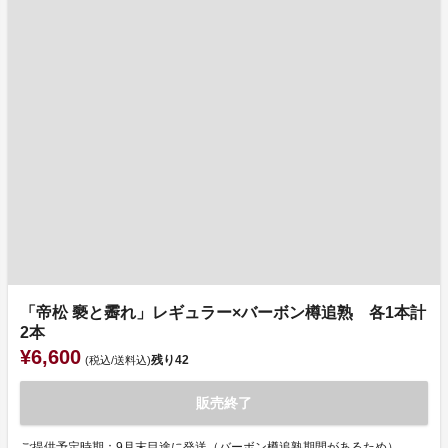
「帝松 褻と霽れ」レギュラー×バーボン樽追熟 各1本計
2本
¥6,600
残り
42
(税込/送料込)
販売終了
ご提供予定時期：9月末目途に発送（バーボン樽追熟期間があるため）