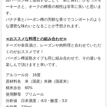
回バーボン樽で追熟することで「褻と霽れ」がもつスモ
ーキーさと、オークの樽香の相性は非常に良いと思いま
す。
バナナ香とバーボン樽の芳醇な香りでコンポートのよう
な濃密な味わいとなることが予想されます。
≪おススメな料理との組み合わせ≫
チーズや奈良漬け、レーズンや肉料理と合わせていただ
くのがおススメです！
バーボン樽追熟タイプも同じ組み合わせで、その違いを
楽しんで頂けますと幸いです。
アルコール分 16度
原材料名 米（国産）米麹（国産米）
精米歩合 60%
使用酵母 プリムール
分析値 日本酒度：-8.0・酸度：3.0