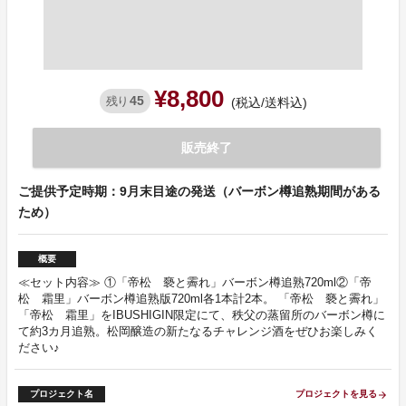
¥8,800
45
残り
(税込/送料込)
販売終了
ご提供予定時期：9月末目途の発送（バーボン樽追熟期間がある
ため）
概要
≪セット内容≫ ①「帝松 褻と霽れ」バーボン樽追熟720ml②「帝
松 霜里」バーボン樽追熟版720ml各1本計2本。 「帝松 褻と霽れ」
「帝松 霜里」をIBUSHIGIN限定にて、秩父の蒸留所のバーボン樽に
て約3カ月追熟。松岡醸造の新たなるチャレンジ酒をぜひお楽しみく
ださい♪
プロジェクト名
プロジェクトを見る
arrow_forward