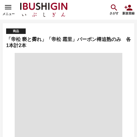
さがす
新規登録
メニュー
商品
「帝松 褻と霽れ」「帝松 霜里」バーボン樽追熟のみ 各
1本計2本