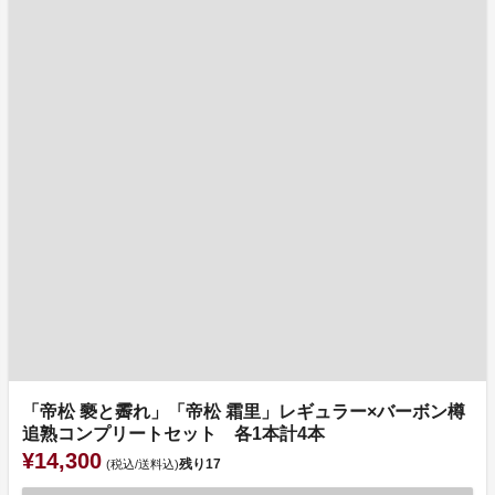
「帝松 褻と霽れ」「帝松 霜里」レギュラー×バーボン樽
追熟コンプリートセット 各1本計4本
¥14,300
残り
17
(税込/送料込)