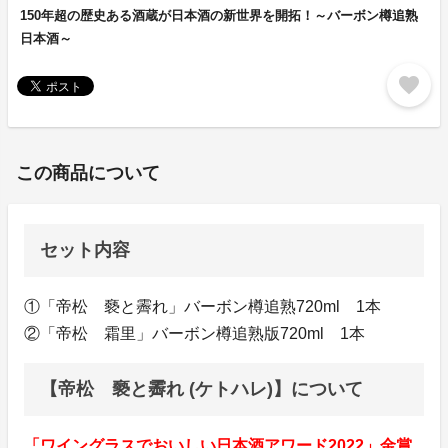
150年超の歴史ある酒蔵が日本酒の新世界を開拓！～バーボン樽追熟
日本酒～
favorite
この商品について
セット内容
①「帝松 褻と霽れ」バーボン樽追熟720ml 1本
②「帝松 霜里」バーボン樽追熟版720ml 1本
【帝松 褻と霽れ (ケトハレ)】について
「ワイングラスでおいしい日本酒アワード2022」金賞