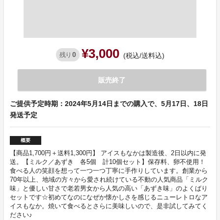
¥3,000
0
残り
(税込/送料込)
販売終了
ご提供予定時期：2024年5月14日までの購入で、5月17日、18日
発送予定
概要
【商品1,700円＋送料1,300円】 アイスもなかは製造後、2日以内に発
送。【ミルク／あずき 各5個 計10個セット】保存料、卵不使用！
食べる人の笑顔を想って一つ一つ丁寧に手作りしています。創業から
70年以上、地域の方々から愛され続けている不動の人気商品「ミルク
味」と優しい甘さで老若男女から人気の高い「あずき味」のよくばり
セットです☆初めてなのになぜか懐かしさを感じるニューレトロなア
イスもなか。焼いて食べるとさらに美味しいので、是非試してみてく
ださい♪