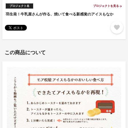
プロジェクト名
プロジェクトを見る
arrow_forward
羽生発！牛乳屋さんが作る、焼いて食べる新感覚のアイスもなか
favorite
この商品について