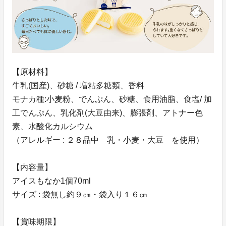
【原材料】
牛乳(国産)、砂糖 / 増粘多糖類、香料
モナカ種:小麦粉、でんぷん、砂糖、食用油脂、食塩/ 加
工でんぷん、乳化剤(大豆由来)、膨張剤、アトナー色
素、水酸化カルシウム
（アレルギー : ２８品中 乳・小麦・大豆 を使用）
【内容量】
アイスもなか1個70ml
サイズ : 袋無し約９㎝・袋入り１６㎝
【賞味期限】