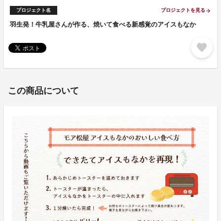
プロジェクト名
プロジェクトを見る
arrow_forward
羽生発！牛乳屋さんが作る、焼いて食べる新感覚のアイスもなか
favorite
この商品について