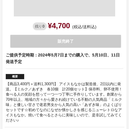
¥4,700
0
残り
(税込/送料込)
販売終了
ご提供予定時期：2024年5月7日までの購入で、5月10日、11日
発送予定
概要
【商品3,400円＋送料1,300円】 アイスもなかは製造後、2日以内に発
送。【ミルク／あずき 各10個 計20個セット】保存料、卵不使用！
食べる人の笑顔を想って一つ一つ丁寧に手作りしています。創業から
70年以上、地域の方々から愛され続けている不動の人気商品「ミルク
味」と優しい甘さで老若男女から人気の高い「あずき味」のよくばり
セットです☆初めてなのになぜか懐かしさを感じるニューレトロなア
イスもなか。焼いて食べるとさらに美味しいので、是非試してみてく
ださい♪