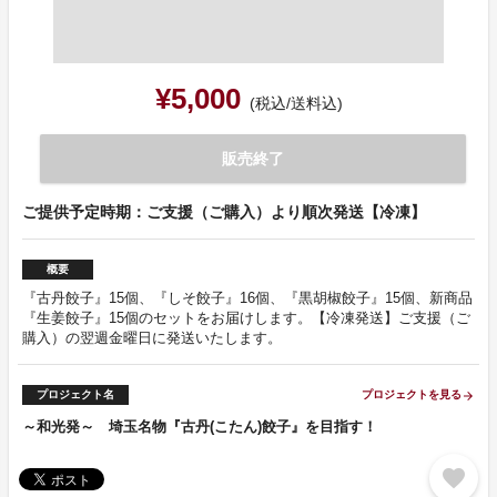
¥5,000
(税込/送料込)
販売終了
ご提供予定時期：ご支援（ご購入）より順次発送【冷凍】
概要
『古丹餃子』15個、『しそ餃子』16個、『黒胡椒餃子』15個、新商品
『生姜餃子』15個のセットをお届けします。【冷凍発送】ご支援（ご
購入）の翌週金曜日に発送いたします。
プロジェクト名
プロジェクトを見る
arrow_forward
～和光発～ 埼玉名物『古丹(こたん)餃子』を目指す！
favorite