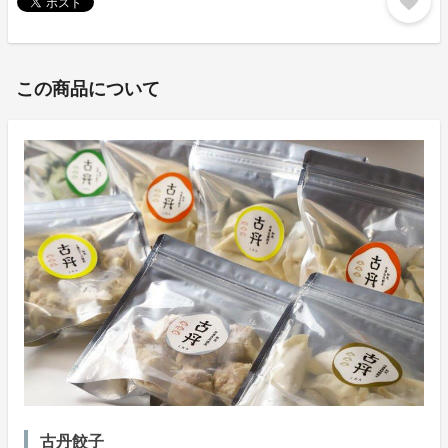
favorite
この商品について
古丹餃子