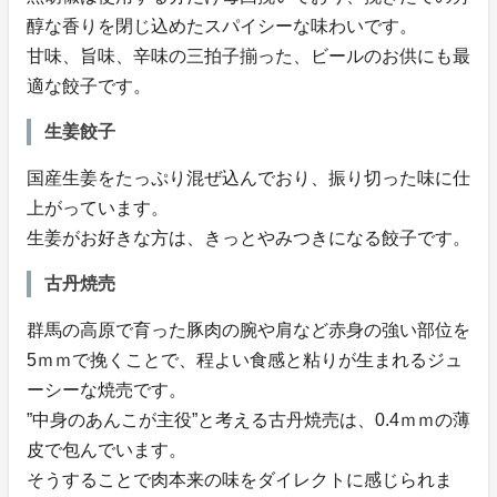
醇な香りを閉じ込めたスパイシーな味わいです。
甘味、旨味、辛味の三拍子揃った、ビールのお供にも最
適な餃子です。
生姜餃子
国産生姜をたっぷり混ぜ込んでおり、振り切った味に仕
上がっています。
生姜がお好きな方は、きっとやみつきになる餃子です。
古丹焼売
群馬の高原で育った豚肉の腕や肩など赤身の強い部位を
5ｍｍで挽くことで、程よい食感と粘りが生まれるジュ
ーシーな焼売です。
”中身のあんこが主役”と考える古丹焼売は、0.4ｍｍの薄
皮で包んでいます。
そうすることで肉本来の味をダイレクトに感じられま