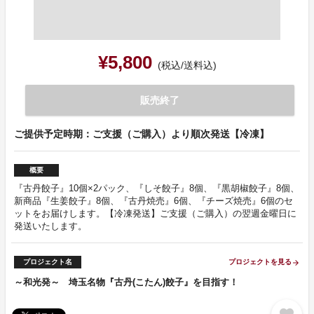
¥5,800
(税込/送料込)
販売終了
ご提供予定時期：ご支援（ご購入）より順次発送【冷凍】
概要
『古丹餃子』10個×2パック、『しそ餃子』8個、『黒胡椒餃子』8個、
新商品『生姜餃子』8個、『古丹焼売』6個、『チーズ焼売』6個のセ
ットをお届けします。【冷凍発送】ご支援（ご購入）の翌週金曜日に
発送いたします。
プロジェクト名
プロジェクトを見る
arrow_forward
～和光発～ 埼玉名物『古丹(こたん)餃子』を目指す！