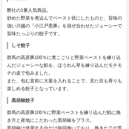
弊社の1番人気商品。
炒めた野菜を煮込んでペースト状にしたものと、旨味の
強い川越の『小江戸黒豚』を混ぜ合わせたジューシーで
旨味たっぷりの餃子です。
しそ餃子
群馬の高原豚100％に煮こごりと野菜ペーストを練り込
んだジューシーな餡を、ほうれん草を練り込んだモチモ
チの皮で包みました。
また、包む直前に大葉を入れることで、見た目も香りも
楽しめる餃子となっています。
黒胡椒餃子
群馬の高原豚100％に野菜ペーストを練リ込んだ餡に挽
き方と産地にこだわった黒胡椒をプラス。
黒胡椒は使用する分だけ毎回挽いており、挽きたての芳