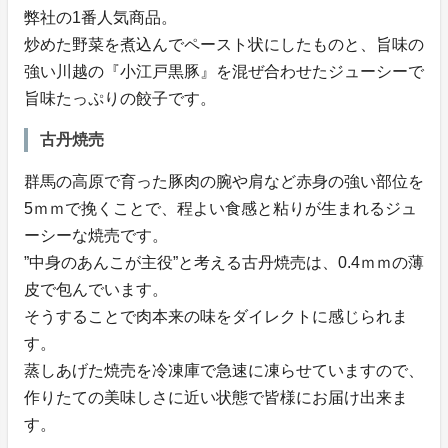
弊社の1番人気商品。
炒めた野菜を煮込んでペースト状にしたものと、旨味の
強い川越の『小江戸黒豚』を混ぜ合わせたジューシーで
旨味たっぷりの餃子です。
古丹焼売
群馬の高原で育った豚肉の腕や肩など赤身の強い部位を
5ｍｍで挽くことで、程よい食感と粘りが生まれるジュ
ーシーな焼売です。
”中身のあんこが主役”と考える古丹焼売は、0.4ｍｍの薄
皮で包んでいます。
そうすることで肉本来の味をダイレクトに感じられま
す。
蒸しあげた焼売を冷凍庫で急速に凍らせていますので、
作りたての美味しさに近い状態で皆様にお届け出来ま
す。