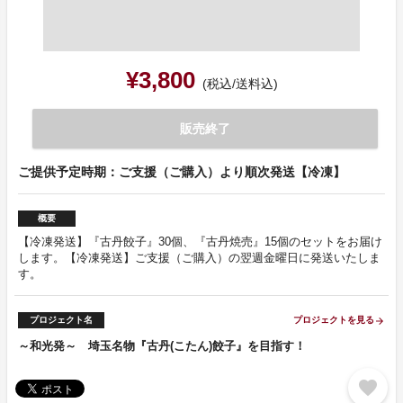
¥3,800
(税込/送料込)
販売終了
ご提供予定時期：ご支援（ご購入）より順次発送【冷凍】
概要
【冷凍発送】『古丹餃子』30個、『古丹焼売』15個のセットをお届け
します。【冷凍発送】ご支援（ご購入）の翌週金曜日に発送いたしま
す。
プロジェクト名
プロジェクトを見る
arrow_forward
～和光発～ 埼玉名物『古丹(こたん)餃子』を目指す！
favorite