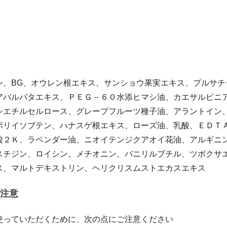
ン、BG、オウレン根エキス、サンショウ果実エキス、プルサチ
アバルバタエキス、ＰＥＧ－６０水添ヒマシ油、カエサルピニ
シエチルセルロース、グレープフルーツ種子油、アラントイン
ポリイソブテン、ハナスゲ根エキス、ローズ油、乳酸、ＥＤＴ
酸２Ｋ、ラベンダー油、ニオイテンジクアオイ花油、アルギニ
スチジン、ロイシン、メチオニン、バニリルブチル、ツボクサ
ス、マルトデキストリン、ヘリクリスムストエカスエキス
注意
使っていただくために、次の点にご注意ください