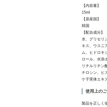
【内容量】
15ml
【原産国】
韓国
【配合成分】
水、グリセリ
キス、ウスニ
ム、ヒドロキ
ロール、水添
リチルリチン
チロシン、ヒ
ケ子実体エキ
使用上のご
製品を正しく