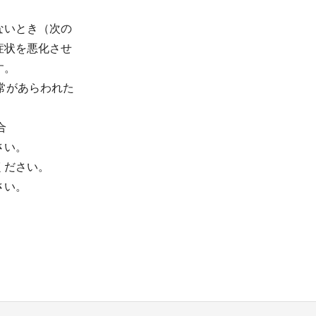
ないとき（次の
症状を悪化させ
す。
常があらわれた
合
さい。
ください。
さい。