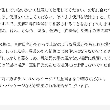
が生じていないかよく注意して使用してください。お肌に合わ
には、使用を中止してください。そのまま使用を続けますと、
ますので、皮膚科専門医等にご相談されることをおすすめしま
、赤み、はれ、かゆみ、刺激、色抜け（白斑等）や黒ずみ等の異
たお肌に、直射日光があたって上記のような異常があらわれた場
の、しっしん等、異常のある部位にはお使いにならないでくだ
ずしっかりと蓋をしめ、乳幼児の手の届かない場所に保管して
又は低温の場所、直射日光のあたる場所には保管しないでくだ
の前に必ずラベルやパッケージの注意書きをご確認ください。
様・パッケージなどが変更される場合がございます。