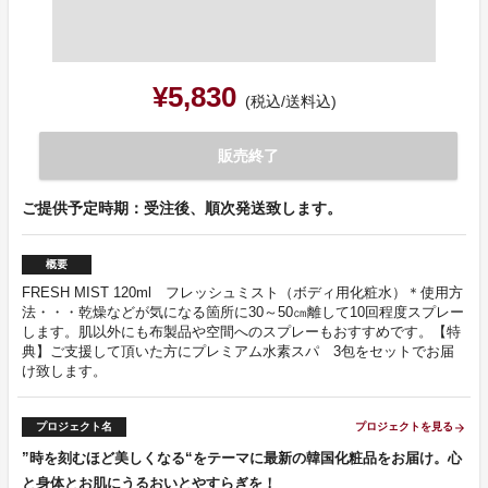
¥5,830
(税込/送料込)
販売終了
ご提供予定時期：受注後、順次発送致します。
概要
FRESH MIST 120ml フレッシュミスト（ボディ用化粧水）＊使用方
法・・・乾燥などが気になる箇所に30～50㎝離して10回程度スプレー
します。肌以外にも布製品や空間へのスプレーもおすすめです。【特
典】ご支援して頂いた方にプレミアム水素スパ 3包をセットでお届
け致します。
プロジェクト名
プロジェクトを見る
arrow_forward
”時を刻むほど美しくなる“をテーマに最新の韓国化粧品をお届け。心
と身体とお肌にうるおいとやすらぎを！