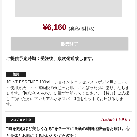
¥6,160
(税込/送料込)
販売終了
ご提供予定時期：受注後、順次発送致します。
概要
JOINT ESSENCE 100ml ジョイントエッセンス（ボディ用ジェル）
＊使用方法・・・運動後の火照った肌、こわばった肌に塗り、なじま
せます。伸びがいいので、少量ずつ塗ってください。【特典】ご支援
して頂いた方にプレミアム水素スパ 3包をセットでお届け致しま
す。
プロジェクト名
プロジェクトを見る
arrow_forward
”時を刻むほど美しくなる“をテーマに最新の韓国化粧品をお届け。心
と身体とお肌にうるおいとやすらぎを！