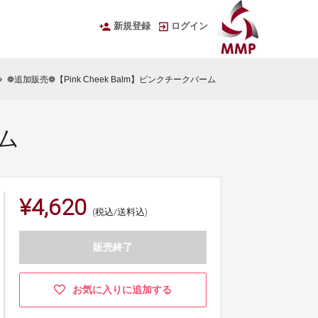
新規登録
ログイン
❁追加販売❁【Pink Cheek Balm】ピンクチークバーム
on_right
ーム
¥4,620
(税込/送料込)
販売終了
お気に入りに追加する