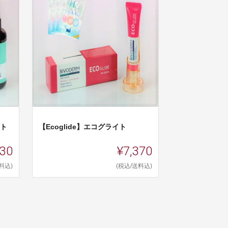
スト
【Ecoglide】エコグライト
830
¥7,370
料込)
(税込/送料込)