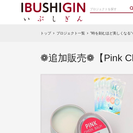
トップ
プロジェクト一覧
”時を刻むほど美しくなる
chevron_right
chevron_right
❁追加販売❁【Pink 