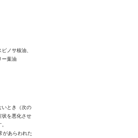
スピノサ核油、
リー葉油
ないとき（次の
症状を悪化させ
す。
常があらわれた