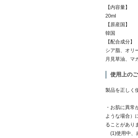
【内容量】
20ml
【原産国】
韓国
【配合成分】
シア脂、オリ
月見草油、マ
使用上のご
製品を正しく
・お肌に異常
ような場合）
ることがあり
(1)使用中