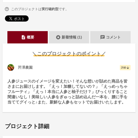
このプロジェクトは
実行確約型
です。
description
stars
chat
概要
新着情報 (1)
コメント
＼このプロジェクトのポイント／
芹澤農園
arrow_downward
詳細
人参ジュースのイメージを変えたい！そんな想いが詰めた商品を皆
さまにお届けします。「えっ！加糖してないの？」「えっめっちゃ
フルーティ」「えっ！本当に人参と柚子だけ？」びっくりすること
間違いなし！美味しい人参をぎゅっと詰め込んだ一本を、腰に手を
当ててグイっと♪また、新鮮な人参もセットでお届けいたします。
プロジェクト詳細