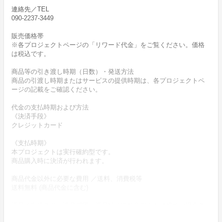
連絡先／TEL
090-2237-3449
販売価格帯
※各プロジェクトページの「リワード代金」をご覧ください。価格
は税込です。
商品等の引き渡し時期（日数）・発送方法
商品の引渡し時期またはサービスの提供時期は、各プロジェクトペ
ージの記載をご確認ください。
代金の支払時期および方法
《決済手段》
クレジットカード
《支払時期》
本プロジェクトは実行確約型です。
商品購入時に決済が行われます。
商品代金以外に必要な費用 ／送料、消費税等
送料無料 (商品代金に含む)
返品の取扱条件／返品期限、返品時の送料負担または解約や退会条
件