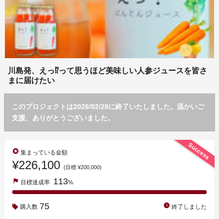
川島発、えっ⁉って思うほど美味しい人参ジュースを皆さ
まに届けたい
このプロジェクトは2026/02/28に終了いたしました。温かいご
支援、ありがとうございました。
Success
stars
集まっている金額
¥226,100
(目標 ¥200,000)
113
flag
目標達成率
%
75
watch_later
購入数
終了しました