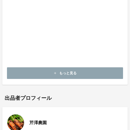
厚生労働省｜evidence-based Japanese Integrative M
edicine ビタミンAとカロテノイド
厚生労働省｜健康日本21アクション支援システム ～
健康づくりサポートネット～ 生活習慣病などの情報
緑黄色野菜
文部科学省｜日本食品標準成分表（八訂）第一章説明
目的及び性格 p.21 ⑺ビタミン ①ビタミンA イα-カロテ
ン、β-カロテン及びβ-クリプトキサンチン
もっと見る
add
出品者プロフィール
芹澤農園