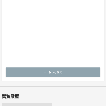
《返品の取扱い条件》
輸送による商品の破損および発送ミスがあった場合のみ返品可。
商品到着後14日以内に起案者までご連絡いただいた後、
起案者から連絡のある返送先へご返送下さい。
上記返品条件に該当しないお客様都合のキャンセルはお受けしてお
りません。
不良品の取扱条件
商品受取時に必ず商品の確認をお願いいたします。
商品には万全を期しておりますが、万が一下記のような場合にはお
問い合わせフォームにてお問い合わせ下さい。
・申し込まれた商品と異なる商品が届いた場合
・商品が汚れている、または破損している場合
上記理由による不良品は、
商品到着後14日以内に起案者までご連絡いただいた後、
もっと見る
add
起案者から対応方法をお客様宛にご連絡致します。
閲覧履歴