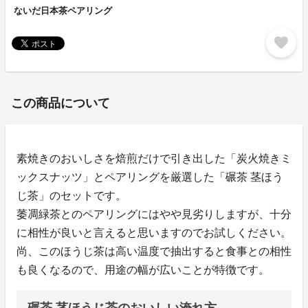
ないだ日本茶ペアリング
favorite
この商品について
素焼きのおいしさを焙煎だけで引き出した「炭火焼きミ
ックスナッツ」とペアリングを厳選した「碾茶 茎ほう
じ茶」のセットです。
萎凋緑茶とのペアリングにはやや見劣りしますが、十分
に相性が良いと言えると思いますのでお試しください。
尚、このほうじ茶は高い温度で抽出すると食事との相性
も良くなるので、用途の幅が広いことが特徴です。