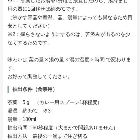
※1：沸騰したお湯を1分ほど放置したのち、湯冷まし
用の器に1回移せば約85℃です。
（沸かす容器や室温、器、湯量によっても異なるため目
安としてください）
※2：揺らさないようにするのは、苦渋みが出るのを少
なくするためです。
味わいは 葉の量 × 湯の量 × 湯の温度 × 時間 で変わりま
す。
お好みで調整してください。
抽出条件（食事用）
茶葉：5 g （カレー用スプーン1杯程度）
湯温：約95℃ ※3
湯量：180ml
抽出時間：60秒程度（大まかで問題ありません）
抽出方法：最後の一滴まで注ぎ切る