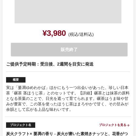
¥3,980
(税込/送料込)
販売終了
ご提供予定時期：受注後、2週間を目安に発送
概要
実は「萎凋ゆめわかば」ほかにもう一つ出会いがあった、珍しい日本
茶「碾茶 茎ほうじ茶」とのセットです。【詳細】碾茶とは抹茶の原料
となる茶葉のことで、日光を遮って育てられます。碾茶はうま味や甘
みが豊富で、この茎を使ったほうじ茶はまろやかで甘く、その甘みが
余韻として広がる上品な味わいです。
プロジェクト名
プロジェクトを見る
arrow_forward
炭火クラフト× 萎凋の香り - 炭火が磨いた素焼きナッツと、花香がつ