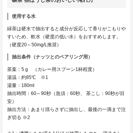
碾茶 茎ほうじ茶のおいしい淹れ方
使用する水
緑茶は硬水で抽出すると成分が反応して香りがこもりや
すいため、軟水（硬度の低い水）をおすすめします。
（硬度20～50mg/L推奨）
抽出条件（ナッツとのペアリング用）
茶葉：5 g （カレー用スプーン1杯程度）
湯温：約85℃ ※1
湯量：180ml
抽出時間：60～90秒（急須：60秒、 茶こし：90秒が目
安）
抽出方法：あまり揺らさずに抽出し、最後の一滴まで注
ぎ切る ※2