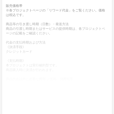
販売価格帯
※各プロジェクトページの「リワード代金」をご覧ください。価格
は税込です。
商品等の引き渡し時期（日数）・発送方法
商品の引渡し時期またはサービスの提供時期は、各プロジェクトペ
ージの記載をご確認ください。
代金の支払時期および方法
《決済手段》
クレジットカード
《支払時期》
本プロジェクトは実行確約型です。
商品購入時に決済が行われます。
商品代金以外に必要な費用 ／送料、消費税等
送料無料 (商品代金に含む)
返品の取扱条件／返品期限、返品時の送料負担または解約や退会条
件
《返品の取扱い条件》
輸送による商品の破損および発送ミスがあった場合のみ返品可。