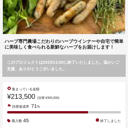
ハーブ専門農場こだわりのハーブウインナーや自宅で簡単
に美味しく食べられる新鮮なハーブをお届けします！
このプロジェクトは2023/11/30に終了いたしました。温かいご
支援、ありがとうございました。
stars
集まっている金額
¥213,500
(目標 ¥300,000)
71
flag
目標達成率
%
45
watch_later
購入数
終了しました