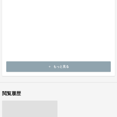
商品到着後４日以内に起案者までご連絡いただいた後、
起案者から連絡のある返送先へご返送下さい。
上記返品条件に該当しないお客様都合のキャンセルはお受けしてお
りません。
不良品の取扱条件
商品受取時に必ず商品の確認をお願いいたします。
商品には万全を期しておりますが、万が一下記のような場合にはお
問い合わせフォームにてお問い合わせ下さい。
・申し込まれた商品と異なる商品が届いた場合
・商品が汚れている、または破損している場合
上記理由による不良品は、
商品到着後４日以内に起案者までご連絡いただいた後、
もっと見る
add
起案者から対応方法をお客様宛にご連絡致します。
閲覧履歴