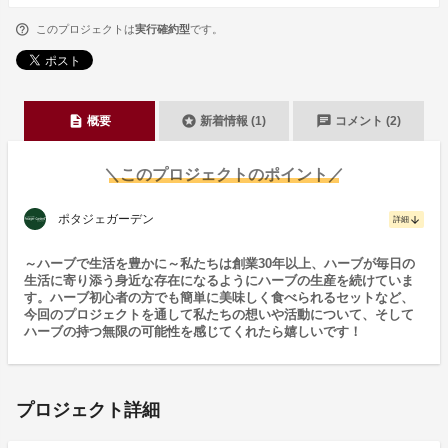
このプロジェクトは
実行確約型
です。
description
stars
chat
概要
新着情報 (1)
コメント (2)
＼このプロジェクトのポイント／
ポタジェガーデン
arrow_downward
詳細
～ハーブで生活を豊かに～私たちは創業30年以上、ハーブが毎日の
生活に寄り添う身近な存在になるようにハーブの生産を続けていま
す。ハーブ初心者の方でも簡単に美味しく食べられるセットなど、
今回のプロジェクトを通して私たちの想いや活動について、そして
ハーブの持つ無限の可能性を感じてくれたら嬉しいです！
プロジェクト詳細