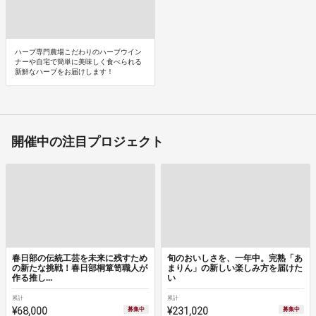
ハーブ専門農場こだわりのハーブウイン
ナーや自宅で簡単に美味しく食べられる
新鮮なハーブをお届けします！
開催中の注目プロジェクト
春日部の伝統工芸を未来に残すため
旬のおいしさを、一年中。完熟「あ
の新たな挑戦！春日部桐箪笥職人が
まりん」の新しい楽しみ方を届けた
作る推し...
い
累計
累計
¥68,000
¥231,020
募集中
募集中