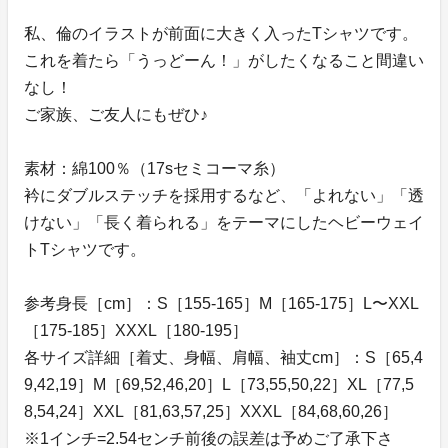
私、倫のイラストが前面に大きく入ったTシャツです。
これを着たら「うっどーん！」がしたくなること間違い
なし！
ご家族、ご友人にもぜひ♪
素材：綿100％（17sセミコーマ糸）
衿にダブルステッチを採用するなど、「よれない」「透
けない」「長く着られる」をテーマにしたヘビーウェイ
トTシャツです。
参考身長［cm］：S［155-165］M［165-175］L〜XXL
［175-185］XXXL［180-195］
各サイズ詳細［着丈、身幅、肩幅、袖丈cm］：S［65,4
9,42,19］M［69,52,46,20］L［73,55,50,22］XL［77,5
8,54,24］XXL［81,63,57,25］XXXL［84,68,60,26］
※1インチ=2.54センチ前後の誤差は予めご了承下さ