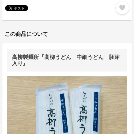
favorite
この商品について
高柳製麺所『高柳うどん 中細うどん 胚芽
入り』