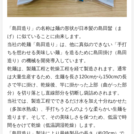
「島田造り」の名称は麺の形状が日本髪の島田髷（ま
げ）に似ていることに由来します。
当社の乾麺「島田造り」は、他に真似のできない「手打
ちを想わせる美味しい麺」を造るために島田掛け（島田
造り）の機械を開発導入しています。
乾麺は、製麺工程と乾燥工程を経て製造されます。通常
は大量生産するため、生麺を長さ120cmから150cmの長
さで竿に掛け、乾燥後、竿に掛かった上部（曲がった部
分）を切り落とし直線部分を切断し袋詰めされます。
当社では、製造工程でできるだけ水を加え十分ねかせた
（多加水熟成）、手打ちうどんのような柔らかい生麺を
造ります。そして、その美味しさを保つため、低温で時
間をかけて乾燥（低温調湿乾燥）します。
「島田造り」製法により最終製品の長さ（約20cm）で