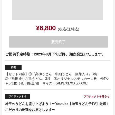
¥6,800
(税込/送料込)
販売終了
ご提供予定時期：2023年8月下旬以降、順次発送いたします。
概要
【セット内容】①『高柳うどん 中細うどん 胚芽入り』3袋
②『島田造りざるうどん』3袋 ③オリジナルステッカー１枚 ④Tシ
ャツ1枚（色：白/黒/紺 サイズ：S/M/L/XL/XXL/XXXL）
プロジェクト名
プロジェクトを見る
arrow_forward
埼玉のうどんを盛り上げよう！〜Youtube【埼玉うどん子TV】厳選！
こだわりの乾麺をお届けします〜