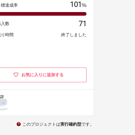
101
%
目標達成率
71
購入数
残り時間
終了しました
お気に入りに追加する
help
このプロジェクトは
実行確約型
です。