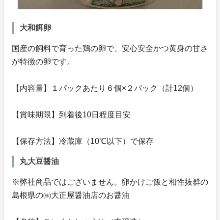
大和餌卵
国産の飼料で育った鶏の卵で、安心安全かつ黄身の甘さ
が特徴の卵です。
【内容量】１パックあたり６個×２パック（計12個）
【賞味期限】到着後10日程度目安
【保存方法】冷蔵庫（10℃以下）で保存
丸大豆醤油
※弊社商品ではございません。卵かけご飯と相性抜群の
島根県の㈱大正屋醤油店のお醤油