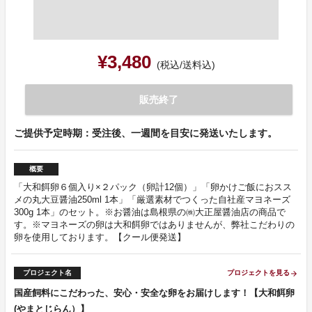
¥3,480
(税込/送料込)
販売終了
ご提供予定時期：受注後、一週間を目安に発送いたします。
概要
「大和餌卵６個入り×２パック（卵計12個）」「卵かけご飯におスス
メの丸大豆醤油250ml 1本」「厳選素材でつくった自社産マヨネーズ
300g 1本」のセット。※お醤油は島根県の㈱大正屋醤油店の商品で
す。※マヨネーズの卵は大和餌卵ではありませんが、弊社こだわりの
卵を使用しております。【クール便発送】
プロジェクト名
プロジェクトを見る
arrow_forward
国産飼料にこだわった、安心・安全な卵をお届けします！【大和餌卵
(やまとじらん）】