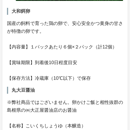
大和餌卵
国産の飼料で育った鶏の卵で、安心安全かつ黄身の甘さ
が特徴の卵です。
【内容量】１パックあたり６個×２パック（計12個）
【賞味期限】到着後10日程度目安
【保存方法】冷蔵庫（10℃以下）で保存
丸大豆醤油
※弊社商品ではございません。卵かけご飯と相性抜群の
島根県の㈱大正屋醤油店のお醤油
【名称】こいくちしょうゆ（本醸造）