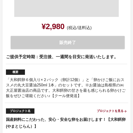
¥2,980
(税込/送料込)
販売終了
ご提供予定時期：受注後、一週間を目安に発送いたします。
概要
「大和餌卵６個入り×２パック（卵計12個）」と「卵かけご飯におス
スメの丸大豆醤油250ml 1本」のセットです。※お醤油は島根県の㈱
大正屋醤油店の商品です。大和餌卵の甘さを最も感じられる卵かけご
飯をぜひご堪能ください♪【クール便発送】
プロジェクト名
プロジェクトを見る
arrow_forward
国産飼料にこだわった、安心・安全な卵をお届けします！【大和餌卵
(やまとじらん）】