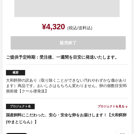
¥4,320
(税込/送料込)
販売終了
ご提供予定時期：受注後、一週間を目安に発送いたします。
概要
大和餌卵の訳あり（取り除くことができない汚れやわずかな傷があり
ます）商品です。おいしさはもちろん変わりません。卵の個数目安85
個前後【クール便発送】
プロジェクト名
プロジェクトを見る
arrow_forward
国産飼料にこだわった、安心・安全な卵をお届けします！【大和餌卵
(やまとじらん）】