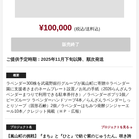
¥100,000
(税込/送料込)
販売終了
ご提供予定時期：2025年11月下旬以降、順次発送
概要
ラベンダー300株を武蔵野銀行グループが嵐山町に寄贈※ラベンダー
園に支援者さまのネームプレート設置／お礼の手紙（2026らんざんラ
ベンダーまつりで利用できる駐車券付き）／ラベンダーポプリ1個／
ピーズルーツ ラベンダーハンドソープ4本／らんざんラベンダーしっ
とりソープ（固形石鹸）2個／ラベンダーはちみつ発酵ジンジャーエ
ール10本／クレジット掲載（ＨＰ・広報）
プロジェクト名
プロジェクトを見る
arrow_forward
【嵐山町の挑戦】『まち』と『ひと』で紡ぐ紫のじゅうたん。咲き誇