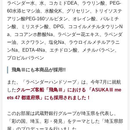
ラベンダー水、水、コカミドDEA、ラウリン酸、PEG-
60水添ヒマシ油、水酸化K、グリセリン、トリイソステ
アリン酸PEG-160ソルビタン、オレイン酸、パルミチ
ン酸、ミリスチン酸、DPG、ココイルメチルタウリンN
a、ココアンホ酢酸Na、ラベンダー花エキス、ラベンダ
ー油、スクワラン、塩化Na、ラウロイルメチルアラニ
ンNa、EDTA-4Na、エチドロン酸、メチルパラベン、
プロピルパラベン
飛鳥Ⅲにも本商品が採用!!
また、「ラベンダーハンドソープ」は、今年7月に就航
した
クルーズ客船「飛鳥Ⅲ」における 「ASUKAⅢ me
ets 47 都道府県」にも採用されました！
このお部屋は武蔵野銀行グループが埼玉県を代表し、
「彩の国、埼玉、彩・発見」をテーマとした「埼玉県部
屋」のプロデュースを行いました。