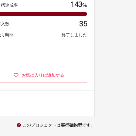
143
%
目標達成率
35
購入数
残り時間
終了しました
お気に入りに追加する
help
このプロジェクトは
実行確約型
です。