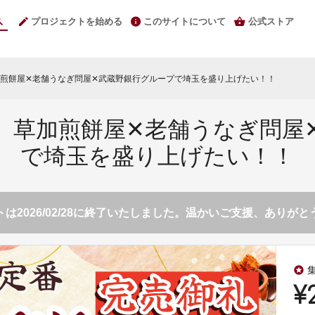
プロジェクトを始める
このサイトについて
公式ストア
煎餅屋✕老舗うなぎ問屋✕武蔵野銀行グループで埼玉を盛り上げたい！！
】草加煎餅屋✕老舗うなぎ問屋
で埼玉を盛り上げたい！！
は2026/02/28に終了いたしました。温かいご支援、ありが
stars
¥