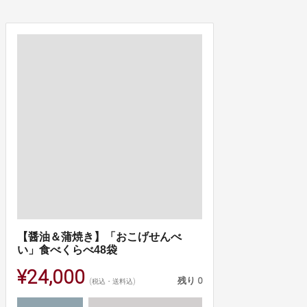
【醤油＆蒲焼き】「おこげせんべ
い」食べくらべ48袋
¥24,000
残り
0
(税込・送料込)