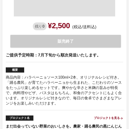
¥2,500
0
残り
(税込/送料込)
販売終了
ご提供予定時期：7月下旬から順次発送いたします。
概要
商品内容：ハラペーニョソース100ml×2本、オリジナルレシピ付き。
「踊る農民」が育てたハラペーニョから生まれた、こだわりのソース
をたっぷり楽しめるセットです。爽やかな辛さと米麹の旨みが特長
で、肉料理やピザ、パスタはもちろん、和食のアクセントにもよく合
います。オリジナルレシピ付きなので、毎日の食卓でさまざまなアレ
ンジをお楽しみいただけます。
プロジェクト名
プロジェクトを見る
arrow_forward
まだ出会っていない野菜のおいしさを。農家・踊る農民の黒にんじん