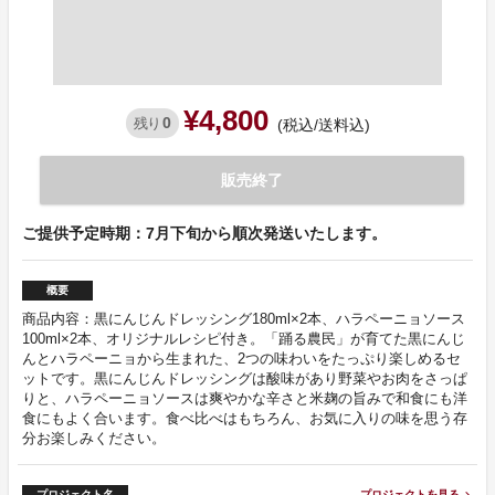
¥4,800
0
残り
(税込/送料込)
販売終了
ご提供予定時期：7月下旬から順次発送いたします。
概要
商品内容：黒にんじんドレッシング180ml×2本、ハラペーニョソース
100ml×2本、オリジナルレシピ付き。「踊る農民」が育てた黒にんじ
んとハラペーニョから生まれた、2つの味わいをたっぷり楽しめるセ
ットです。黒にんじんドレッシングは酸味があり野菜やお肉をさっぱ
りと、ハラペーニョソースは爽やかな辛さと米麹の旨みで和食にも洋
食にもよく合います。食べ比べはもちろん、お気に入りの味を思う存
分お楽しみください。
プロジェクト名
プロジェクトを見る