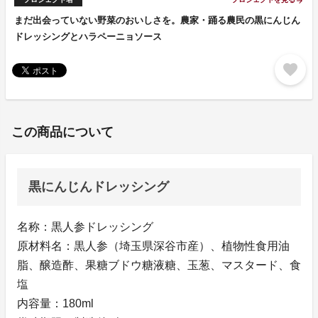
arrow_forward
まだ出会っていない野菜のおいしさを。農家・踊る農民の黒にんじん
ドレッシングとハラペーニョソース
favorite
この商品について
黒にんじんドレッシング
名称：黒人参ドレッシング
原材料名：黒人参（埼玉県深谷市産）、植物性食用油
脂、醸造酢、果糖ブドウ糖液糖、玉葱、マスタード、食
塩
内容量：180ml