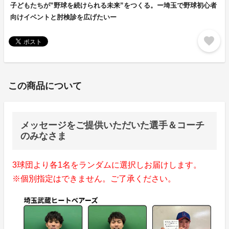
子どもたちが”野球を続けられる未来”をつくる。ー埼玉で野球初心者
向けイベントと肘検診を広げたいー
favorite
この商品について
メッセージをご提供いただいた選手＆コーチ
のみなさま
3球団より各1名をランダムに選択しお届けします。
※個別指定はできません。ご了承ください。