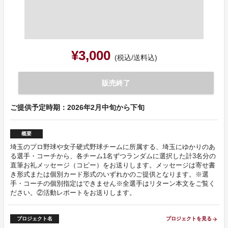
¥3,000
(税込/送料込)
販売終了
ご提供予定時期：2026年2月中旬から下旬
概要
埼玉のプロ野球や女子硬式野球チームに所属する、埼玉にゆかりのあ
る選手・コーチから、各チーム1名ずつランダムに選択した計3名分の
直筆お礼メッセージ（コピー）をお送りします。メッセージは寄せ書
き形式または個別カード形式のいずれかのご提供となります。※選
手・コーチの個別指定はできません※全選手はリターン本文をご覧く
ださい。②活動レポートをお送りします。
プロジェクト名
プロジェクトを見る
arrow_forward