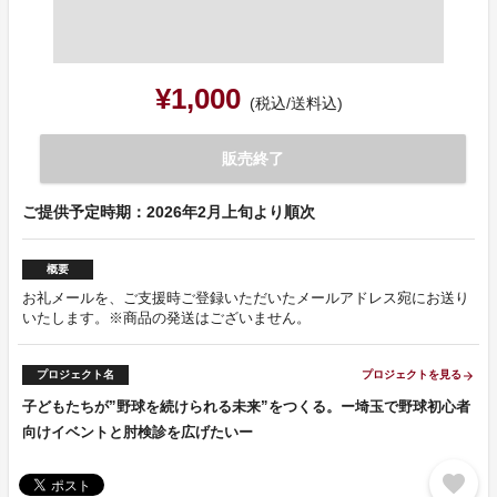
¥1,000
(税込/送料込)
販売終了
ご提供予定時期：2026年2月上旬より順次
概要
お礼メールを、ご支援時ご登録いただいたメールアドレス宛にお送り
いたします。※商品の発送はございません。
プロジェクト名
プロジェクトを見る
arrow_forward
子どもたちが”野球を続けられる未来”をつくる。ー埼玉で野球初心者
向けイベントと肘検診を広げたいー
favorite