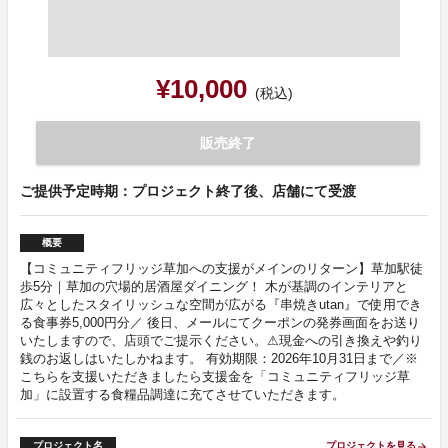
¥10,000
(税込)
販売終了
ご提供予定時期：プロジェクト終了後、店舗にて受渡
概要
【コミュニティフリッジ草加への支援がメインのリターン】草加駅徒
歩5分｜草加の穴場的居酒屋ダイニング！ 木が基調のインテリアと
広々としたスタイリッシュな空間が広がる『串焼きutan』で使用でき
る食事券5,000円分／ 後日、メールにてクーポンの発券画面をお送り
いたしますので、店頭でご提示ください。⚠現金への引き換えや釣り
銭のお返しはいたしかねます。 有効期限：2026年10月31日まで／※
こちらを支援いただきましたら支援金を「コミュニティフリッジ草
加」に設置する食糧品調達に充てさせていただきます。
プロジェクト名
プロジェクトを見る
arrow_forward