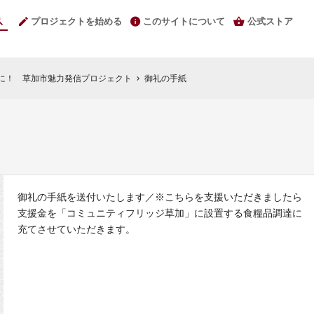
プロジェクトを始める
このサイトについて
公式ストア
ちに！ 草加市魅力発信プロジェクト
御礼の手紙
chevron_right
御礼の手紙を送付いたします／※こちらを支援いただきましたら
支援金を「コミュニティフリッジ草加」に設置する食糧品調達に
充てさせていただきます。