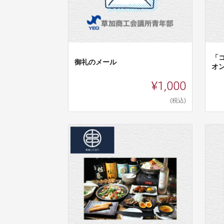
「
御礼のメール
オ
¥1,000
(税込)