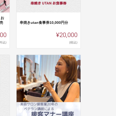
」お
売
串焼きutan食事券10,000円分
000
¥20,000
料込)
(税込)