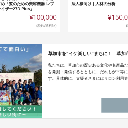
すめ「髪のための美容機器 レプ
法人様向け｜人材の分析
イザー27D Plus」
¥100,000
¥150,
(税込/送料込)
草加市を“イケ楽しい”まちに！ 草加
私たちは、草加市の歴史ある文化や名産品
を発掘・発信するとともに、だれもが平等に
す。具体的に、支援者さまにはサロン利用
主の確定申告などの幅広いリターンを提供
ている「コミュニティフリッジ草加」を利
す。支援をする人、支援を受ける人、みん
いいたします。