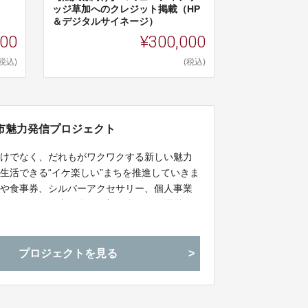
ッジ草加へのクレジット掲載（HP
＆デジタルサイネージ）
000
¥300,000
(税込)
(税込)
市魅力発信プロジェクト
だけでなく、だれもがワクワクする新しい魅力
生活できる“イケ楽しい”まちを推進していきま
券や食事券、シルバーアクセサリー、個人事業
します。また、支援金の一部は私たちが運営し
用している方々のための食料品調達に充てま
なにとっていい街にする取り組みの応援をお願
プロジェクトを見る