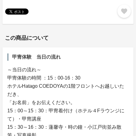
favorite
この商品について
甲冑体験 当日の流れ
～当日の流れ～
甲冑体験の時間 ：15：00-16：30
ホテルHatago COEDOYAの1階フロントへお越しいた
だき、
「お名前」をお伝えください。
15：00～15：30：甲冑着付け（ホテル４Fラウンジに
て）・甲冑講座
15：30～16：30：蓮馨寺・時の鐘・小江戸街並み散
策・写真撮影