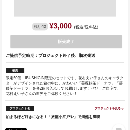
¥3,000
42
残り
(税込/送料込)
販売終了
ご提供予定時期：プロジェクト終了後、順次発送
概要
限定50個！IBUSHIGIN限定のセットです。花村えい子さんのキャラク
ターがデザインされた箱の中に、かわいい「薔薇抹茶ドーナツ」「薔
薇芋ドーナツ」を各2個お入れしてお届けします！ぜひ、ご自宅で、
花村えい子さんの世界をご体験ください！
プロジェクト名
プロジェクトを見る
arrow_forward
泊まるほど好きになる！「旅籠小江戸や」で川越を満喫