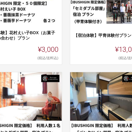
体験】花村えい子BOX（お菓子
【宿泊体験】甲冑体験付プラン
め合わせ）プラン
¥3,000
¥13,
(税込/送料込)
(税込/送