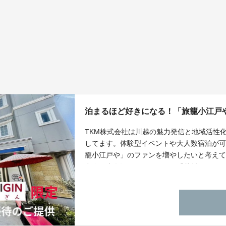
泊まるほど好きになる！「旅籠小江戸
TKM株式会社は川越の魅力発信と地域活性
してます。体験型イベントや大人数宿泊が
籠小江戸や」のファンを増やしたいと考え
出身の少女漫画のパイオニア「花村えい子
物の甲冑を着用し川越の街を巡る体験を開
文化・人の温かさを深く知ることができる
い！