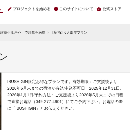
プロジェクトを始める
このサイトについて
公式ストア
旅籠小江戸や」で川越を満喫
【宿泊】6人部屋プラン
chevron_right
ン
IBUSHIGIN限定お得なプランです。有効期限：ご支援後より
2026年5月末までの宿泊が有効/申込不可日：2025年12月31日、
2026年1月1日/予約方法：ご支援後より2026年5月末までの日程
で直接お電話（049-277-4901）にてご予約下さい。お電話の際
に「IBUSHIGIN」とお伝えください。