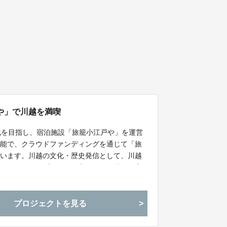
や」で川越を満喫
化を目指し、宿泊施設「旅籠小江戸や」を運営
可能で、クラウドファンディングを通じて「旅
ています。川越の文化・歴史発信として、川越
」さんのコンセプトルーム宿泊や江戸時代の実
催してます。「旅籠小江戸や」は川越の歴史・
場所ですので、ぜひ一度足を運んでみてくださ
プロジェクトを見る