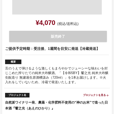
¥4,070
(税込/送料込)
販売終了
ご提供予定時期：受注後、1週間を目安に発送【冷蔵発送】
概要
舌のうえで弾けるような激しくもまろやかでジューシーな味わいを封
じこめた搾りたての純米大吟醸酒。「【令和5BY】饗之光 純米大吟醸
生酛造り 無濾過生原酒槽汲み（720ml）」を1本お届けします。※火
入れをしていないため、冷蔵で発送いたします。
プロジェクト名
プロジェクトを見る
arrow_forward
自然派ワイナリー発、農薬・化学肥料不使用の“神のお米”で造った日
本酒『饗之光（あえのひかり）』