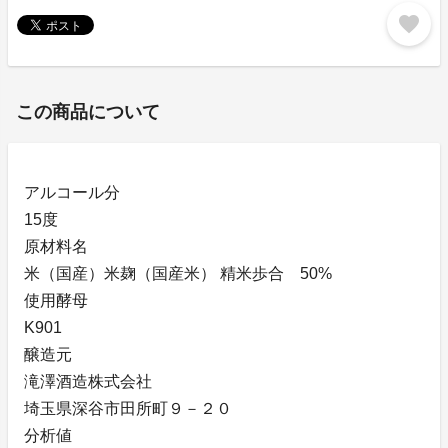
favorite
この商品について
アルコール分
15度
原材料名
米（国産）米麹（国産米） 精米歩合 50%
使用酵母
K901
醸造元
滝澤酒造株式会社
埼玉県深谷市田所町９－２０
分析値