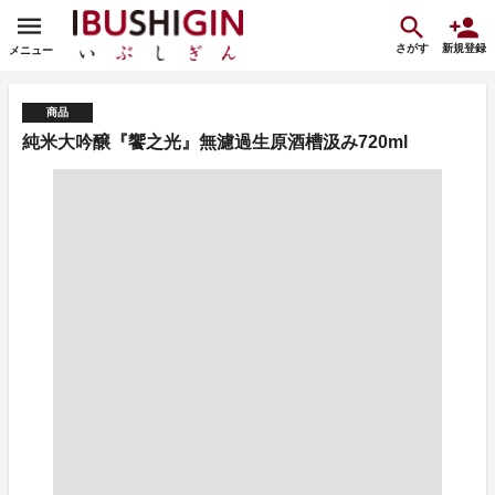
さがす
新規登録
メニュー
商品
純米大吟醸『饗之光』無濾過生原酒槽汲み720ml