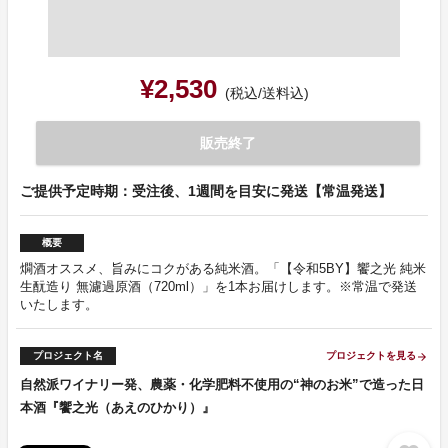
¥2,530
(税込/送料込)
販売終了
ご提供予定時期：受注後、1週間を目安に発送【常温発送】
概要
燗酒オススメ、旨みにコクがある純米酒。「【令和5BY】饗之光 純米
生酛造り 無濾過原酒（720ml）」を1本お届けします。※常温で発送
いたします。
プロジェクト名
プロジェクトを見る
arrow_forward
自然派ワイナリー発、農薬・化学肥料不使用の“神のお米”で造った日
本酒『饗之光（あえのひかり）』