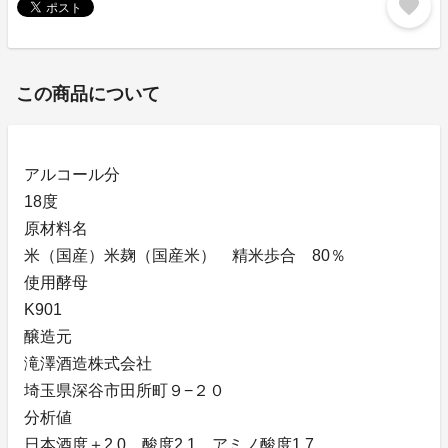
favorite
この商品について
アルコール分
18度
原材料名
米（国産）米麹（国産米） 精米歩合 80％
使用酵母
K901
醸造元
滝澤酒造株式会社
埼玉県深谷市田所町９−２０
分析値
日本酒度＋2.0 酸度2.1 アミノ酸度1.7