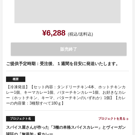
¥6,288
(税込/送料込)
販売終了
ご提供予定時期：受注後、１週間を目安に発送いたします。
概要
【冷凍発送】【セット内容：タンドリーチキン4本、ホットチキンカ
レー1個、キーマカレー1個、バターチキンカレー1個、お好きなカレ
ー（ホットチキン、キーマ、バターチキンのいずれか）1個】【カレ
ーの内容量：3種類すべて180ｇ】
プロジェクト名
プロジェクトを見る
arrow_forward
スパイス屋さんが作った「3種の本格スパイスカレー」とヴィーガン
認証の「無添加」糀カレー