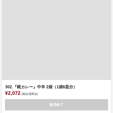
302.『糀カレー』中辛 2袋（1袋6皿分）
¥2,072
(税込/送料込)
販売終了