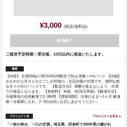
¥3,000
(税込/送料込)
販売終了
ご提供予定時期：受注後、10日以内に発送いたします。
概要
【内容】 甘酒300g☆IBUSHIGIN限定で50ｇ増量☆✕4パック 【詳細】
さわやかな甘さとのどごしが特徴の、当店自慢の甘酒です。便利な飲
みきり小分けパックです。 【配送方法】 発酵が進まないよう、冷凍
での発送となります。 【原材料】 米糀、米(埼玉県産) 【解凍方法】
冷蔵庫内の自然解凍で2~3時間 【賞味期限】 冷凍のまま⇒1ヶ月 解凍
後⇒冷蔵庫に入れ、2~3日以内にお召しあがりください。
プロジェクト名
プロジェクトを見る
arrow_forward
「一杯の幸せ、一口の甘酒」埼玉県、田舎町で300年受け継がれ