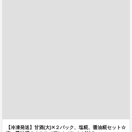
【冷凍発送】甘酒(大)✕２パック、塩糀、醤油糀セット☆