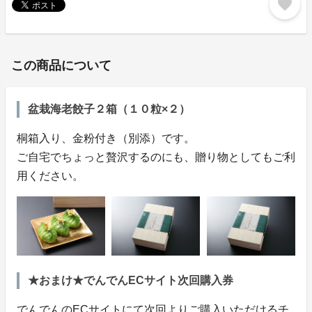
favorite
この商品について
盆栽海老餃子２箱（１０粒×２）
桐箱入り、金粉付き（別添）です。
ご自宅でちょっと贅沢するのにも、贈り物としてもご利
用ください。
★おまけ★でんでんECサイト次回購入券
でんでんのECサイトにて次回よりご購入いただけるチ