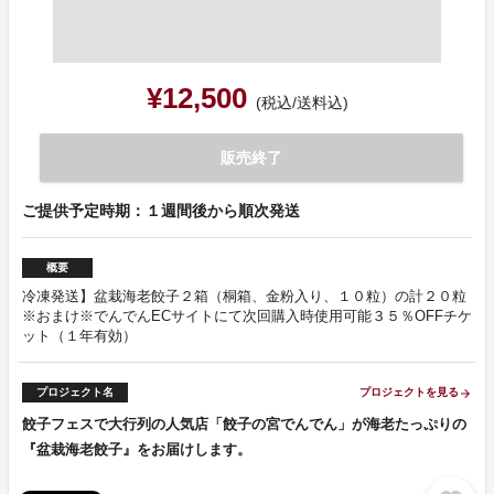
¥12,500
(税込/送料込)
販売終了
ご提供予定時期：１週間後から順次発送
概要
冷凍発送】盆栽海老餃子２箱（桐箱、金粉入り、１０粒）の計２０粒
※おまけ※でんでんECサイトにて次回購入時使用可能３５％OFFチケ
ット（１年有効）
プロジェクト名
プロジェクトを見る
arrow_forward
餃子フェスで大行列の人気店「餃子の宮でんでん」が海老たっぷりの
『盆栽海老餃子』をお届けします。