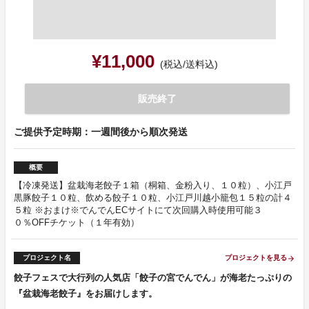
¥11,000
(税込/送料込)
販売終了
ご提供予定時期：一週間後から順次発送
概要
【冷凍発送】盆栽海老餃子１箱（桐箱、金粉入り、１０粒）、小江戸
黒豚餃子１０粒、飲める餃子１０粒、小江戸川越小籠包１５粒の計４
５粒 ※おまけ※でんでんECサイトにて次回購入時使用可能３
０％OFFチケット（１年有効）
プロジェクト名
プロジェクトを見る
arrow_forward
餃子フェスで大行列の人気店「餃子の宮でんでん」が海老たっぷりの
『盆栽海老餃子』をお届けします。