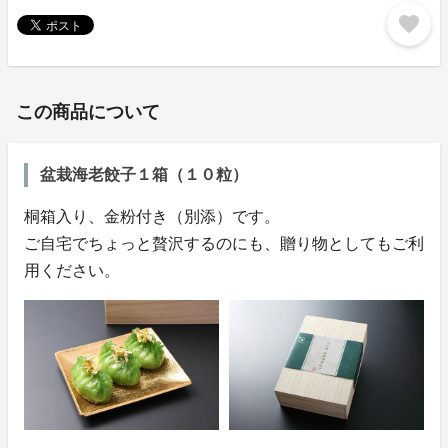
favorite
この商品について
盆栽海老餃子１箱（１０粒）
桐箱入り、金粉付き（別添）です。
ご自宅でちょっと贅沢するのにも、贈り物としてもご利
用ください。