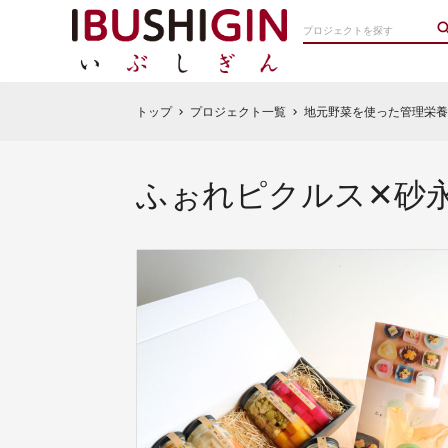
トップ
プロジェクト一覧
地元野菜を使った管理栄養
chevron_right
chevron_right
ふぉれピクルス✕砂