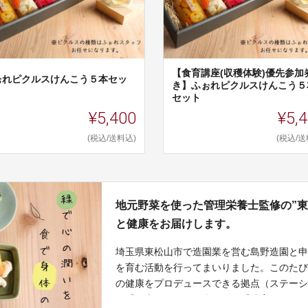
【食育講座(収穫体験)優先参加
ぉれピクルスけんこう５本セッ
き】ふぉれピクルスけんこう５
セット
¥5,400
¥5,
(税込/送料込)
(税込/送
地元野菜を使った管理栄養士監修の”
と健康をお届けします。
埼玉県東松山市で造園業を営む島野造園と
を育む活動を行ってまいりました。このた
の健康をプロデュースできる拠点（ステー
と「健康」とをかけ合わせた「緑育けんこ