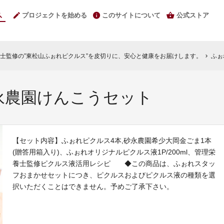
プロジェクトを始める
このサイトについて
公式ストア
士監修の”東松山ふぉれピクルス”を皮切りに、安心と健康をお届けします。
ふぉ
chevron_right
永農園けんこうセット
【セット内容】ふぉれピクルス4本,砂永農園希少大岡金ごま1本
(贈答用箱入り)、ふぉれオリジナルピクルス液1P/200ml、管理栄
養士監修ピクルス液活用レシピ ◆この商品は、ふぉれスタッ
フおまかせセットにつき、ピクルスおよびピクルス液の種類を選
択いただくことはできません。予めご了承下さい。