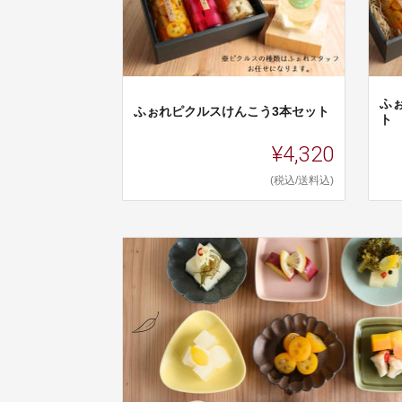
ふ
ふぉれピクルスけんこう3本セット
ト
¥4,320
(税込/送料込)