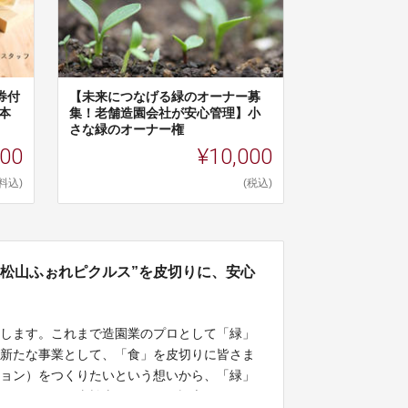
券付
【未来につなげる緑のオーナー募
本
集！老舗造園会社が安心管理】小
さな緑のオーナー権
400
¥10,000
料込)
(税込)
東松山ふぉれピクルス”を皮切りに、安心
申します。これまで造園業のプロとして「緑」
び新たな事業として、「食」を皮切りに皆さま
ション）をつくりたいという想いから、「緑」
うステーション東松山ふぉれ」を設立しまし