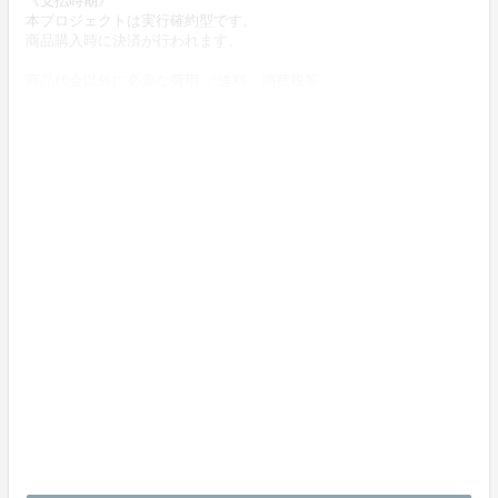
《支払時期》
本プロジェクトは実行確約型です。
商品購入時に決済が行われます。
商品代金以外に必要な費用 ／送料、消費税等
送料無料 (商品代金に含む)
返品の取扱条件／返品期限、返品時の送料負担または解約や退会条
件
《返品の取扱い条件》
輸送による商品の破損および発送ミスがあった場合のみ返品可。
商品到着後14日以内に起案者までご連絡いただいた後、
起案者から連絡のある返送先へご返送下さい。
上記返品条件に該当しないお客様都合のキャンセルはお受けしてお
りません。
不良品の取扱条件
商品受取時に必ず商品の確認をお願いいたします。
商品には万全を期しておりますが、万が一下記のような場合にはお
問い合わせフォームにてお問い合わせ下さい。
・申し込まれた商品と異なる商品が届いた場合
・商品が汚れている、または破損している場合
上記理由による不良品は、